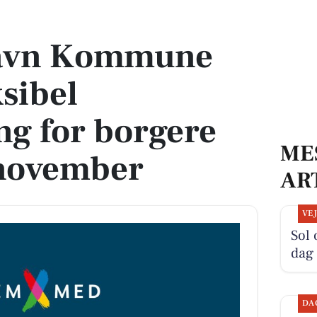
bel brevstemning for borgere før valget i november
havn Kommune
ksibel
g for borgere
ME
i november
AR
VE
Sol 
dag
DA