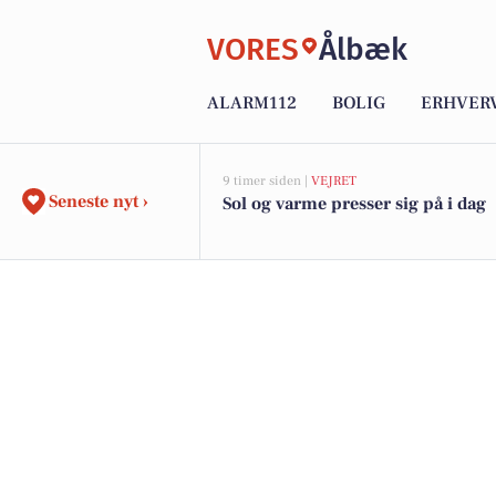
VORES
Ålbæk
ALARM112
BOLIG
ERHVER
9 timer siden |
VEJRET
Seneste nyt ›
Sol og varme presser sig på i dag