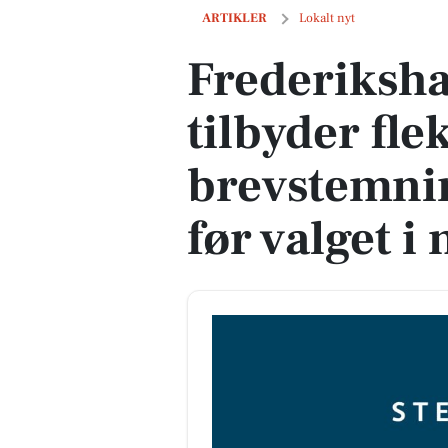
Frederikshavn Kommune tilbyder fleksi
ARTIKLER
Lokalt nyt
Frederiks
tilbyder fle
brevstemnin
før valget 