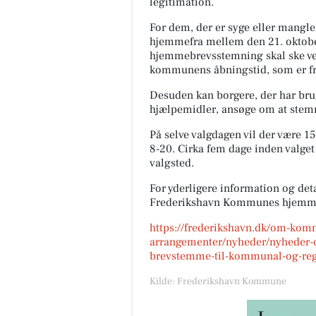
legitimation.
For dem, der er syge eller mangle
hjemmefra mellem den 21. oktobe
hjemmebrevsstemning skal ske ved 
kommunens åbningstid, som er fra 
Desuden kan borgere, der har bru
hjælpemidler, ansøge om at stem
På selve valgdagen vil der være 15
8-20. Cirka fem dage inden valget
valgsted.
For yderligere information og d
Frederikshavn Kommunes hjemm
https://frederikshavn.dk/om-ko
arrangementer/nyheder/nyheder-o
brevstemme-til-kommunal-og-reg
Kilde: Frederikshavn Kommune