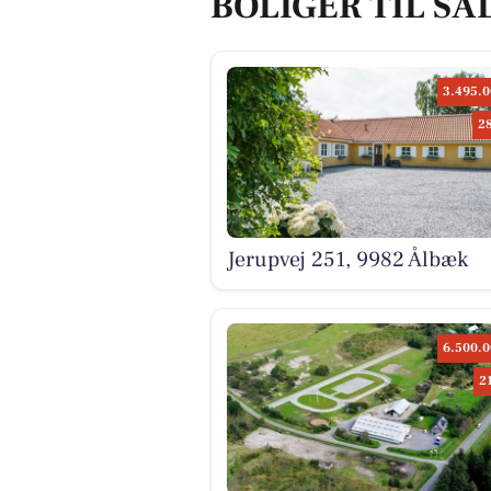
BOLIGER TIL SA
3.495.0
2
Jerupvej 251, 9982 Ålbæk
6.500.0
2