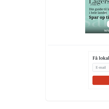
Få loka
Email