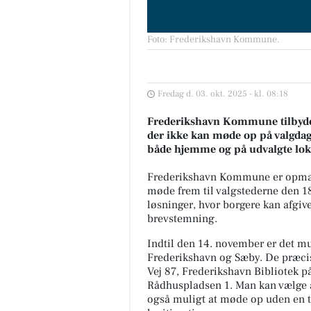
Foto: Frederikshavn Kommune
.
Fredag d. 03. okt. 2025 - kl. 08:18
Frederikshavn Kommune tilbyde
der ikke kan møde op på valgda
både hjemme og på udvalgte lok
Frederikshavn Kommune er opmærk
møde frem til valgstederne den 1
løsninger, hvor borgere kan afg
brevstemning.
Indtil den 14. november er det m
Frederikshavn og Sæby. De præcis
Vej 87, Frederikshavn Bibliotek p
Rådhuspladsen 1. Man kan vælge at
også muligt at møde op uden en t