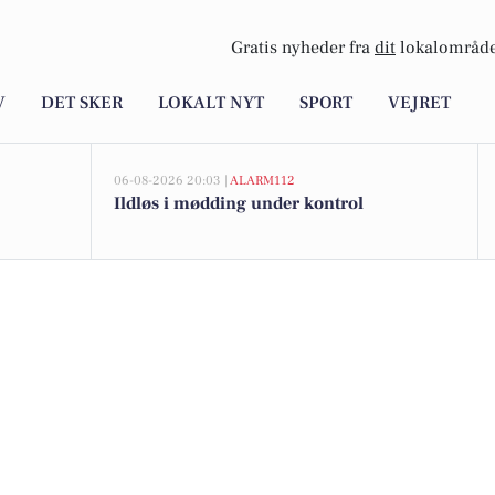
Gratis nyheder fra
dit
lokalområde
V
DET SKER
LOKALT NYT
SPORT
VEJRET
06-08-2026 20:03 |
ALARM112
Ildløs i mødding under kontrol