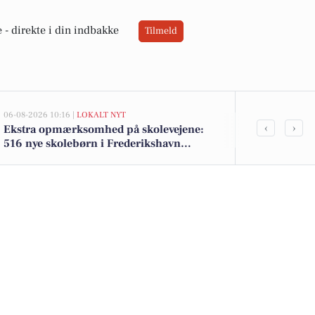
 -
direkte i din indbakke
Tilmeld
06-08-2026 10:16 |
LOKALT NYT
05-08-2026 14:18
‹
›
Ekstra opmærksomhed på skolevejene:
Frederikshav
516 nye skolebørn i Frederikshavn
Søværnet und
kommune efter sommerferien
træningshal