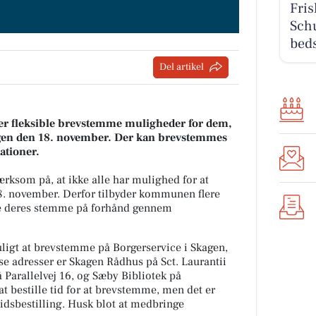
Fris
Schu
beds
Del artikel
r fleksible brevstemme muligheder for dem,
gen den 18. november. Der kan brevstemmes
ationer.
som på, at ikke alle har mulighed for at
8. november. Derfor tilbyder kommunen flere
ive deres stemme på forhånd gennem
uligt at brevstemme på Borgerservice i Skagen,
e adresser er Skagen Rådhus på Sct. Laurantii
å Parallelvej 16, og Sæby Bibliotek på
 bestille tid for at brevstemme, men det er
idsbestilling. Husk blot at medbringe