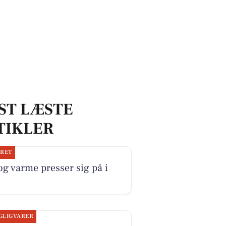
ST LÆSTE
TIKLER
JRET
og varme presser sig på i
GLIGVARER