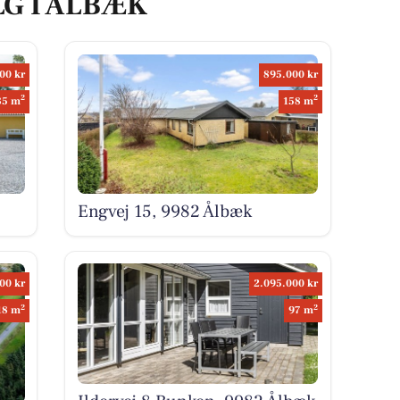
LG I ÅLBÆK
00 kr
895.000 kr
2
2
85 m
158 m
Engvej 15, 9982 Ålbæk
00 kr
2.095.000 kr
2
2
18 m
97 m