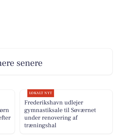
nere senere
LOKALT NYT
Frederikshavn udlejer
børn
gymnastiksale til Søværnet
fter
under renovering af
træningshal