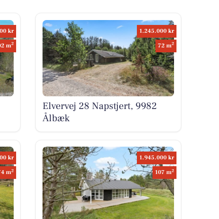
00 kr
1.245.000 kr
2
2
02 m
72 m
,
Elvervej 28 Napstjert, 9982
Ålbæk
00 kr
1.945.000 kr
2
2
74 m
107 m