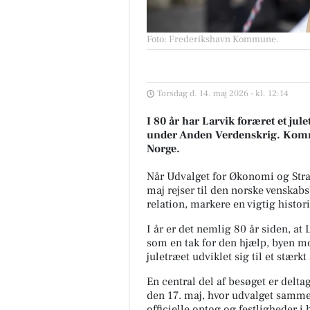
Foto: Frederikshavn Kommune
.
Torsdag d. 14. maj 2026 - kl. 12:14
I 80 år har Larvik foræret et jul
under Anden Verdenskrig. Komm
Norge.
Når Udvalget for Økonomi og Str
maj rejser til den norske venskabs
relation, markere en vigtig histo
I år er det nemlig 80 år siden, at 
som en tak for den hjælp, byen m
juletræet udviklet sig til et stær
En central del af besøget er delt
den 17. maj, hvor udvalget samm
officielle optog og festligheder i