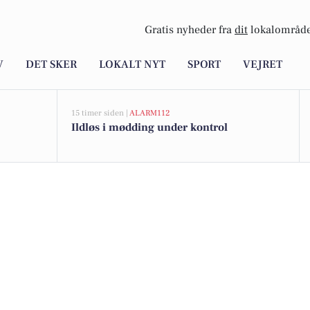
Gratis nyheder fra
dit
lokalområde
V
DET SKER
LOKALT NYT
SPORT
VEJRET
15 timer siden |
ALARM112
Ildløs i mødding under kontrol