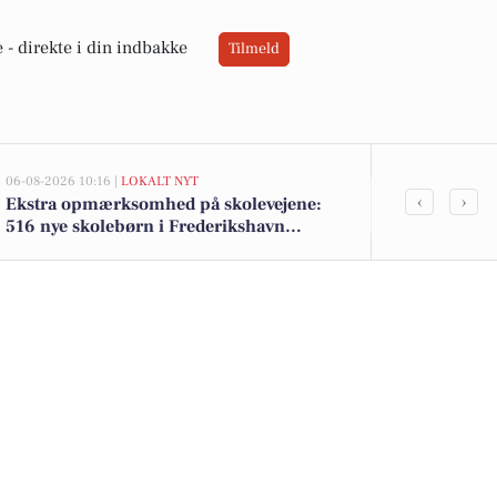
 -
direkte i din indbakke
Tilmeld
06-08-2026 10:16 |
LOKALT NYT
05-08-2026 14:18
‹
›
Ekstra opmærksomhed på skolevejene:
Frederikshav
516 nye skolebørn i Frederikshavn
Søværnet und
kommune efter sommerferien
træningshal