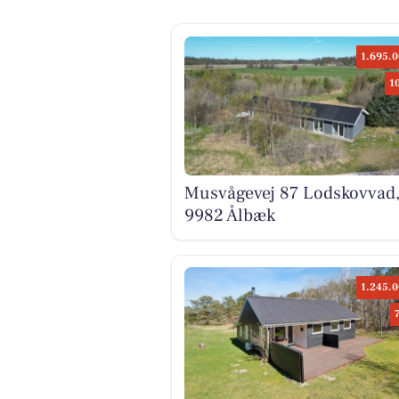
1.695.0
1
Musvågevej 87 Lodskovvad
9982 Ålbæk
1.245.0