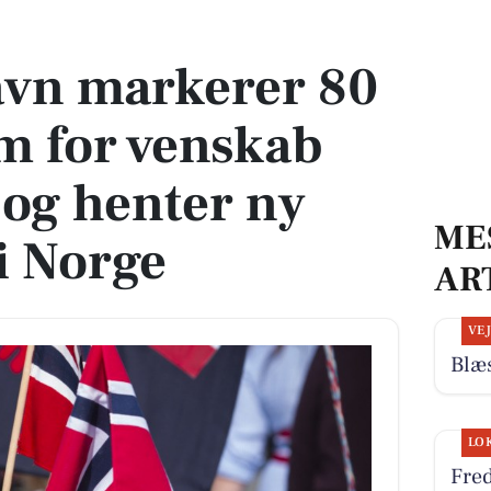
m for venskab med Larvik og henter ny inspiration i Norge
avn markerer 80
m for venskab
og henter ny
ME
i Norge
AR
VE
Blæs
LO
Fre