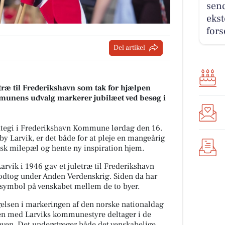
send
ekst
for
Del artikel
etræ til Frederikshavn som tak for hjælpen
unens udvalg markerer jubilæet ved besøg i
ategi i Frederikshavn Kommune lørdag den 16.
by Larvik, er det både for at pleje en mangeårig
risk milepæl og hente ny inspiration hjem.
Larvik i 1946 gav et juletræ til Frederikshavn
odtog under Anden Verdenskrig. Siden da har
kt symbol på venskabet mellem de to byer.
agelsen i markeringen af den norske nationaldag
en med Larviks kommunestyre deltager i de
 byen. Det understreger både det venskabelige