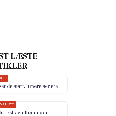
ST LÆSTE
TIKLER
JRET
ende start, lunere senere
KALT NYT
derikshavn Kommune