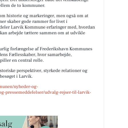
ellem de to kommuner.
n om historie og markeringer, men også om at
er skaber gode rammer for livet i
deler Larvik Kommune erfaringer med, hvordan
kan arbejde tættere sammen om at udvikle
naturlig forlængelse af Frederikshavn Kommunes
ns Fællesskaber, hvor samarbejde,
iller en central rolle.
storiske perspektiver, styrkede relationer og
besøget i Larvik.
mmunen/nyheder-og-
-pressemeddelelser/udvalg-rejser-til-larvik-