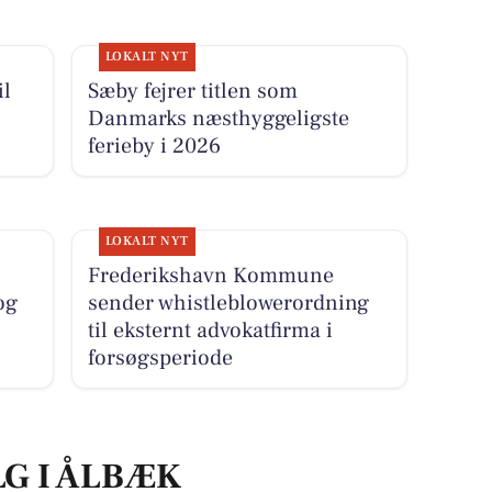
LOKALT NYT
il
Sæby fejrer titlen som
Danmarks næsthyggeligste
ferieby i 2026
LOKALT NYT
Frederikshavn Kommune
og
sender whistleblowerordning
til eksternt advokatfirma i
forsøgsperiode
LG I ÅLBÆK