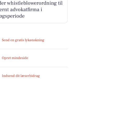
er whistleblowerordning til
ernt advokatfirma i
søgsperiode
Send en gratis lykønskning
Opret mindeside
Indsend dit læserbidrag