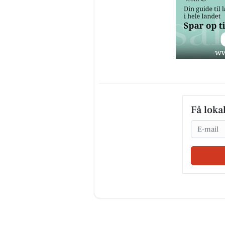
Få loka
Email