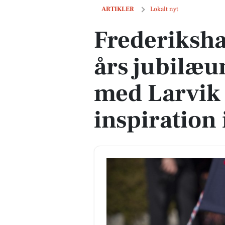
Frederikshavn markerer 80 års jubilæu
ARTIKLER
Lokalt nyt
Frederiksh
års jubilæu
med Larvik 
inspiration 