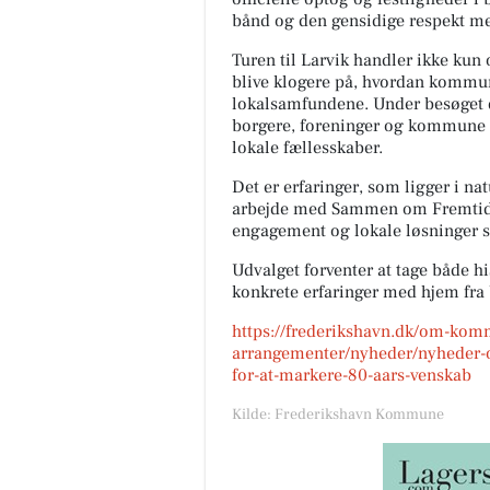
bånd og den gensidige respekt m
Turen til Larvik handler ikke ku
blive klogere på, hvordan kommun
lokalsamfundene. Under besøget 
borgere, foreninger og kommune 
lokale fællesskaber.
Det er erfaringer, som ligger i 
arbejde med Sammen om Fremtide
engagement og lokale løsninger sp
Udvalget forventer at tage både hi
konkrete erfaringer med hjem fra 
https://frederikshavn.dk/om-ko
arrangementer/nyheder/nyheder-og
for-at-markere-80-aars-venskab
Kilde: Frederikshavn Kommune