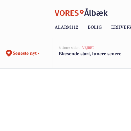
VORES
Ålbæk
ALARM112
BOLIG
ERHVER
6 timer siden |
VEJRET
Seneste nyt ›
Blæsende start, lunere senere