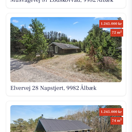
Musvågevej 87 Lodskovvad, 9982 Ålbæk
1.245.000 kr
2
72 m
Elvervej 28 Napstjert, 9982 Ålbæk
1.245.000 kr
2
74 m