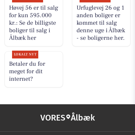
Høvej 56 er til salg
Urfuglevej 26 og 1
for kun 595.000
anden boliger er
kr.: Se de billigste
kommet til salg
boliger til salg i
denne uge i Ålbæk
Ålbæk her
- se boligerne her.
LOKALT NYT
Betaler du for
meget for dit
internet?
VORES
Ålbæk