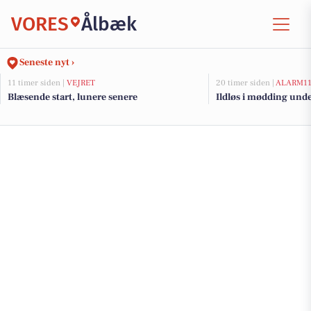
VORES
Ålbæk
Seneste nyt ›
11 timer siden |
VEJRET
20 timer siden |
ALARM1
Blæsende start, lunere senere
Ildløs i mødding und