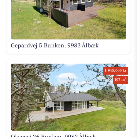
Gepardvej 5 Bunken, 9982 Ålbæk
1.945.000 kr
2
107 m
Oksevej 26 Bunken, 9982 Ålbæk