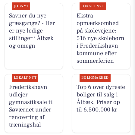
JOBNYT
LOKALT NYT
Savner du nye
Ekstra
græsgange? - Her
opmærksomhed
er nye ledige
på skolevejene:
stillinger i Ålbæk
516 nye skolebørn
og omegn
i Frederikshavn
kommune efter
sommerferien
LOKALT NYT
BOLIGMARKED
Frederikshavn
Top 6 over dyreste
udlejer
boliger til salg i
gymnastiksale til
Ålbæk. Priser op
Søværnet under
til 6.500.000 kr
renovering af
træningshal