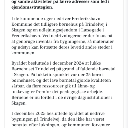
og samle aktiviteter på færre adresser som led i
ejendomsstrategien.
I de kommende uger nedriver Frederikshavn
Kommune det tidligere børnehus på Trindelvej i
Skagen og en udlejningsejendom i Læsøgade i
Frederikshavn. Ved nedrivningerne er der fokus på
at genbruge inventar fra bygningerne, så materialer
og udstyr kan fortsætte deres levetid andre steder i
kommunen.
Byrådet besluttede i december 2024 at lukke
Børnehuset Trindelvej på grund af faldende børnetal
i Skagen. På lukketidspunktet var der 25 børn i
børnehuset, og det lave børnetal gjorde kvaliteten
sårbar, da flere ressourcer gik til åbne- og
lukkevagter fremfor det pædagogiske arbejde.
Børnene er nu fordelt i de øvrige daginstitutioner i
Skagen.
I december 2025 besluttede byrådet at nedrive
bygningen på Trindelvej, da den ikke har været
benyttet efter lukningen, og kommunen forventer