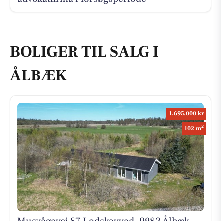
BOLIGER TIL SALG I
ÅLBÆK
1.695.000 kr
2
102 m