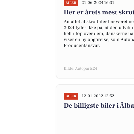
21-06-2024 16:31
BILER
Her er årets mest skr
Antallet af skrotbiler har været n
2024 tyder ikke på, at den udvikl
helt i top over dem, danskerne har
viser en ny opgørelse, som Autopa
Producentansvar.
Kilde: Autoparts24
12-01-2022 12:52
BILER
De billigste biler i Ål