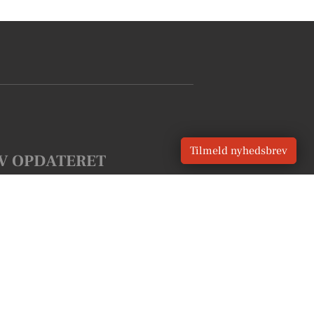
Tilmeld nyhedsbrev
V OPDATERET
okale nyheder GRATIS
Tilmeld