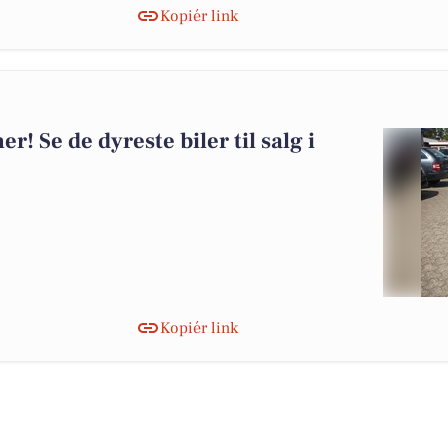
Kopiér link
er! Se de dyreste biler til salg i
Kopiér link