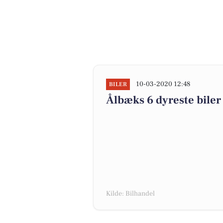
10-03-2020 12:48
BILER
Ålbæks 6 dyreste biler 
Kilde: Bilhandel