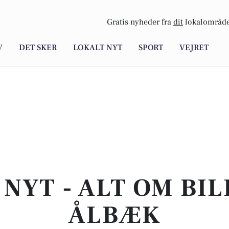
Gratis nyheder fra
dit
lokalområde
V
DET SKER
LOKALT NYT
SPORT
VEJRET
NYT - ALT OM BIL
ÅLBÆK