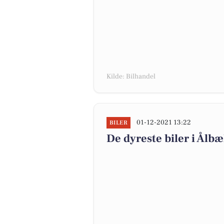
Kilde: Bilhandel
01-12-2021 13:22
BILER
De dyreste biler i Ålbæ