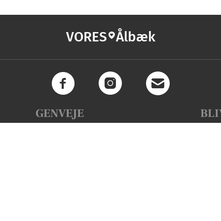
VORES
Ålbæk
GENVEJE
BLI
Få l
Seneste nyt fra Ålbæk
Email
Vores lokale erhverv
Kalenderen for Ålbæk
Fakta om Ålbæk
Erhvervsartikler
Frederikshavn Kommune