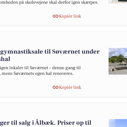
somheden på skolevejene skal derfor igen skærpes.
Kopiér link
 gymnastiksale til Søværnet under
shal
en lokaler til Søværnet – denne gang til
, mens Søværnets egen hal renoveres.
Kopiér link
er til salg i Ålbæk. Priser op til