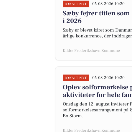
05-08-2026 10:20
LOKALT NYT
Sæby fejrer titlen so
i 2026
Sæby er blevet kåret som Danma
årlige konkurrence, der inddrager
Kilde: Frederikshavn Kommune
05-08-2026 10:20
LOKALT NYT
Oplev solformørkelse 
aktiviteter for hele fa
Onsdag den 12. august inviterer F
solformørkelsesarrangement på Ø
Bo Storm.
Kilde: Frederikshavn Kommune