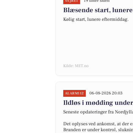
19 timer siden
VEJRET
Blæsende start, lunere
Kølig start, lunere eftermiddag.
Kilde: MET.no
06-08-2026 20:03
ALARM112
Ildløs i mødding under
Seneste opdateringer fra Nordjyl
Det oplyses ved ankomst, at der e
Branden er under kontrol, slukni