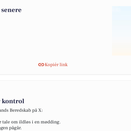
 senere
Kopiér link
 kontrol
lands Beredskab på X:
r tale om ildløs i en mødding.
ngen pågår.