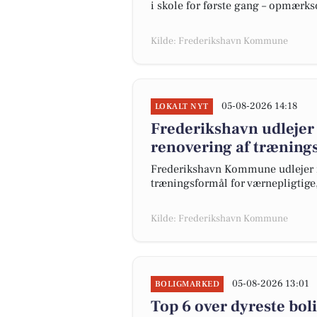
i skole for første gang – opmærk
Kilde: Frederikshavn Kommune
05-08-2026 14:18
LOKALT NYT
Frederikshavn udlejer
renovering af træning
Frederikshavn Kommune udlejer ig
træningsformål for værnepligtige
Kilde: Frederikshavn Kommune
05-08-2026 13:01
BOLIGMARKED
Top 6 over dyreste bolig