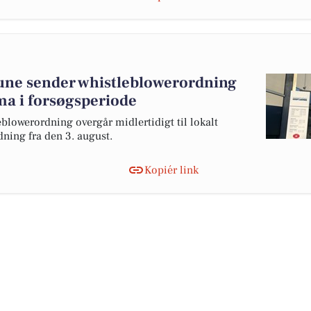
ne sender whistleblowerordning
rma i forsøgsperiode
owerordning overgår midlertidigt til lokalt
ning fra den 3. august.
Kopiér link