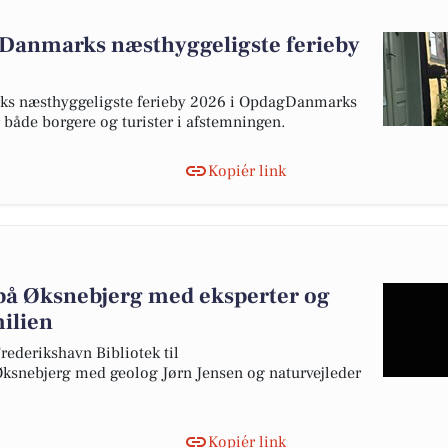
m Danmarks næsthyggeligste ferieby
rks næsthyggeligste ferieby 2026 i OpdagDanmarks
 både borgere og turister i afstemningen.
Kopiér link
på Øksnebjerg med eksperter og
milien
rederikshavn Bibliotek til
ksnebjerg med geolog Jørn Jensen og naturvejleder
Kopiér link