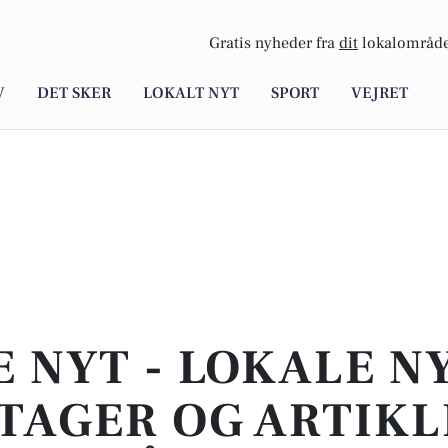
Gratis nyheder fra
dit
lokalområde
V
DET SKER
LOKALT NYT
SPORT
VEJRET
E NYT - LOKALE N
TAGER OG ARTIKL