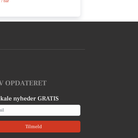
 / bar
V OPDATERET
okale nyheder GRATIS
Tilmeld