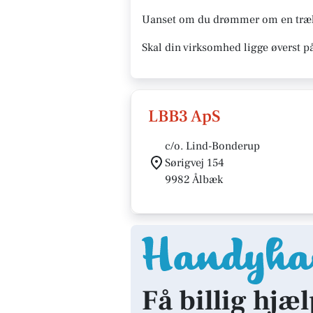
Uanset om du drømmer om en træhyt
Skal din virksomhed ligge øverst p
LBB3 ApS
c/o. Lind-Bonderup
Sørigvej 154
9982 Ålbæk
Få billig hjæl