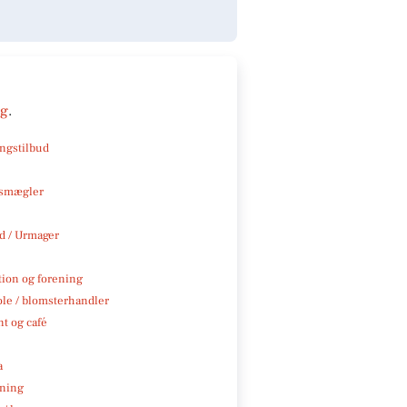
ng
.
ngstilbud
smægler
 / Urmager
tion og forening
ole / blomsterhandler
t og café
a
ning