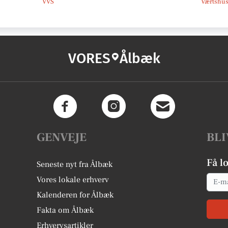
VVS
Værtshus
VORES
Ålbæk
GENVEJE
BLI
Få l
Seneste nyt fra Ålbæk
Email
Vores lokale erhverv
Kalenderen for Ålbæk
Fakta om Ålbæk
Erhvervsartikler