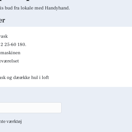
is bud fra lokale med Handyhand.
er
vask
2 25-60 180.
kemaskinen
deværelset
ask og dæække hul i loft
nte værktøj