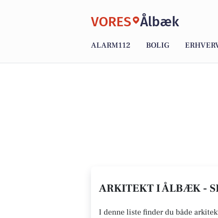
VORES
Ålbæk
ALARM112
BOLIG
ERHVER
ARKITEKT I ÅLBÆK - 
I denne liste finder du både arkite