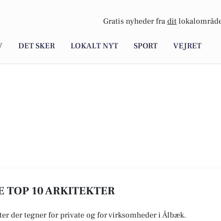
Gratis nyheder fra
dit
lokalområde
V
DET SKER
LOKALT NYT
SPORT
VEJRET
SE TOP 10 ARKITEKTER
kter der tegner for private og for virksomheder i Ålbæk.