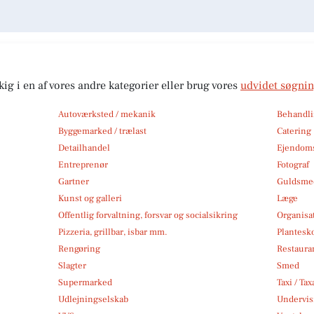
kig i en af vores andre kategorier eller brug vores
udvidet søgni
Autoværksted / mekanik
Behandli
Byggemarked / trælast
Catering
Detailhandel
Ejendom
Entreprenør
Fotograf
Gartner
Guldsmed
Kunst og galleri
Læge
Offentlig forvaltning, forsvar og socialsikring
Organisa
Pizzeria, grillbar, isbar mm.
Plantesk
Rengøring
Restauran
Slagter
Smed
Supermarked
Taxi / Tax
Udlejningselskab
Undervis