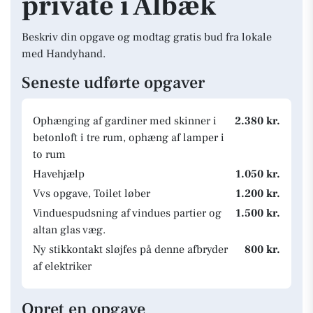
private i Ålbæk
Beskriv din opgave og modtag gratis bud fra lokale
med Handyhand.
Seneste udførte opgaver
Ophænging af gardiner med skinner i
2.380 kr.
betonloft i tre rum, ophæng af lamper i
to rum
Havehjælp
1.050 kr.
Vvs opgave, Toilet løber
1.200 kr.
Vinduespudsning af vindues partier og
1.500 kr.
altan glas væg.
Ny stikkontakt sløjfes på denne afbryder
800 kr.
af elektriker
Opret en opgave