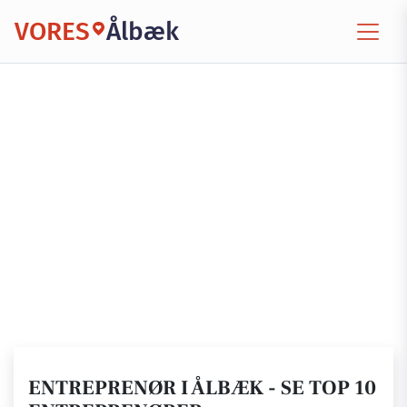
VORES
Ålbæk
ENTREPRENØR I ÅLBÆK - SE TOP 10