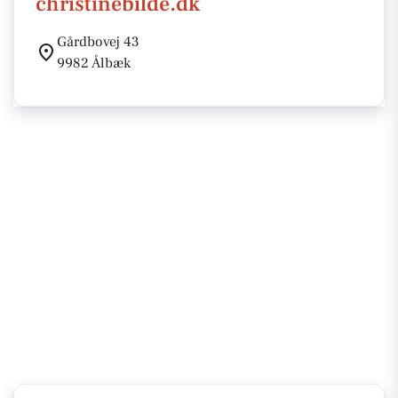
christinebilde.dk
Gårdbovej 43
9982 Ålbæk