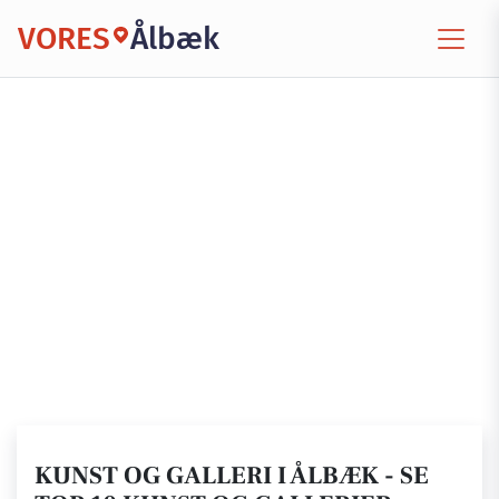
VORES
Ålbæk
KUNST OG GALLERI I ÅLBÆK - SE