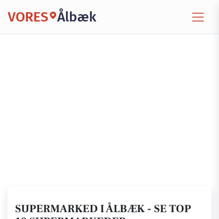
VORES
Ålbæk
SUPERMARKED I ÅLBÆK - SE TOP