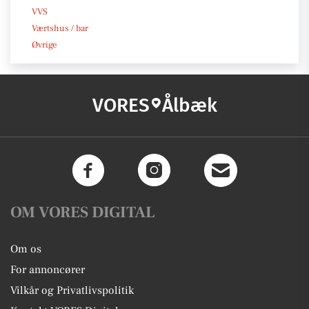
VVS
Værtshus / bar
Øvrige
VORES
Ålbæk
OM VORES DIGITAL
Om os
For annoncører
Vilkår og Privatlivspolitik